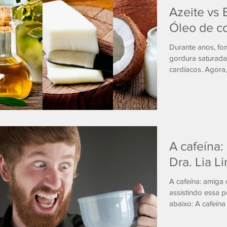
Azeite vs
Óleo de c
Durante anos, f
gordura saturada
cardíacos. Agora
A cafeína:
Dra. Lia L
A cafeína: amiga
assistindo essa 
abaixo: A cafeína