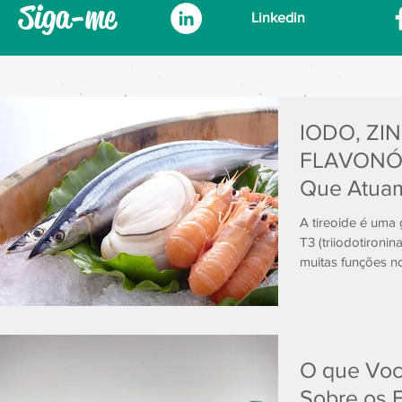
Siga-me
Linkedin
IODO, ZI
FLAVONÓI
Que Atuam
A tireoide é uma
T3 (triiodotironin
muitas funções n
O que Voc
Sobre os 